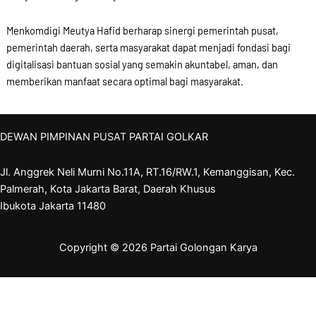
Menkomdigi Meutya Hafid berharap sinergi pemerintah pusat,
pemerintah daerah, serta masyarakat dapat menjadi fondasi bagi
digitalisasi bantuan sosial yang semakin akuntabel, aman, dan
memberikan manfaat secara optimal bagi masyarakat.
DEWAN PIMPINAN PUSAT PARTAI GOLKAR
Jl. Anggrek Neli Murni No.11A, RT.16/RW.1, Kemanggisan, Kec.
Palmerah, Kota Jakarta Barat, Daerah Khusus
Ibukota Jakarta 11480
Copyright © 2026 Partai Golongan Karya