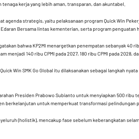
tenaga kerja yang lebih aman, transparan, dan akuntabel.
t agenda strategis, yaitu pelaksanaan program Quick Win Peker
at Edaran Bersama lintas kementerian, serta program penguatan 
gatakan bahwa KP2MI menargetkan penempatan sebanyak 40 ribu 
m menjadi 140 ribu CPMI pada 2027, 180 ribu CPMI pada 2028, da
Quick Win SMK Go Global itu dilaksanakan sebagai langkah nyata 
ahan Presiden Prabowo Subianto untuk menyiapkan 500 ribu tena
n berkelanjutan untuk memperkuat transformasi pelindungan pe
enyeluruh (holistik), mencakup fase sebelum keberangkatan sela