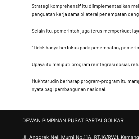
Strategi komprehensif itu diimplementasikan mel
penguatan kerja sama bilateral penempatan dengan
Selain itu, pemerintah juga terus memperkuat l
“Tidak hanya berfokus pada penempatan, pemerin
Upaya itu meliputi program reintegrasi sosial, re
Mukhtarudin berharap program-program itu mam
nyata bagi pembangunan nasional.
DEWAN PIMPINAN PUSAT PARTAI GOLKAR
Jl. Anggrek Neli Murni No.11A, RT.16/RW.1, Kemang