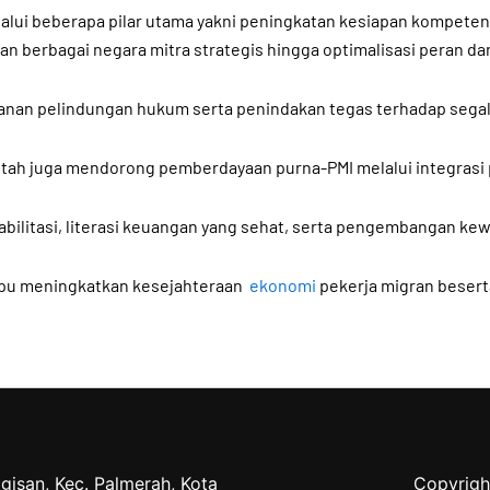
alui beberapa pilar utama yakni peningkatan kesiapan kompetens
 berbagai negara mitra strategis hingga optimalisasi peran dan
ayanan pelindungan hukum serta penindakan tegas terhadap sega
tah juga mendorong pemberdayaan purna-PMI melalui integrasi 
habilitasi, literasi keuangan yang sehat, serta pengembangan ke
pu meningkatkan kesejahteraan
ekonomi
pekerja migran besert
gisan, Kec. Palmerah, Kota
Copyrigh