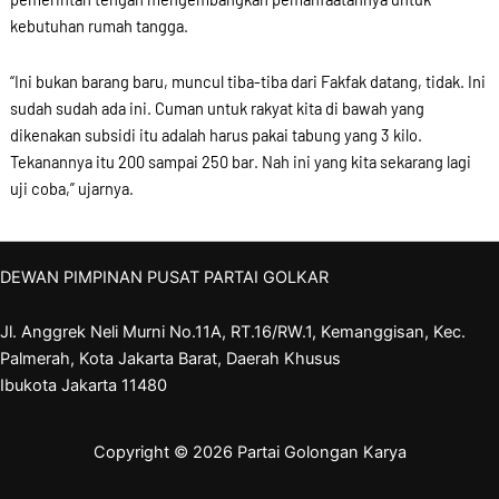
kebutuhan rumah tangga.
“Ini bukan barang baru, muncul tiba-tiba dari Fakfak datang, tidak. Ini
sudah sudah ada ini. Cuman untuk rakyat kita di bawah yang
dikenakan subsidi itu adalah harus pakai tabung yang 3 kilo.
Tekanannya itu 200 sampai 250 bar. Nah ini yang kita sekarang lagi
uji coba,” ujarnya.
DEWAN PIMPINAN PUSAT PARTAI GOLKAR
Jl. Anggrek Neli Murni No.11A, RT.16/RW.1, Kemanggisan, Kec.
Palmerah, Kota Jakarta Barat, Daerah Khusus
Ibukota Jakarta 11480
Copyright © 2026 Partai Golongan Karya