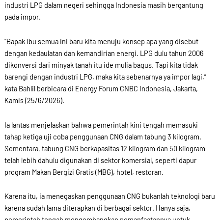
industri LPG dalam negeri sehingga Indonesia masih bergantung
pada impor.
“Bapak Ibu semua ini baru kita menuju konsep apa yang disebut
dengan kedaulatan dan kemandirian energi. LPG dulu tahun 2006
dikonversi dari minyak tanah itu ide mulia bagus. Tapi kita tidak
barengi dengan industri LPG, maka kita sebenarnya ya impor lagi,”
kata Bahlil berbicara di Energy Forum CNBC Indonesia, Jakarta,
Kamis (25/6/2026).
Ia lantas menjelaskan bahwa pemerintah kini tengah memasuki
tahap ketiga uji coba penggunaan CNG dalam tabung 3 kilogram.
Sementara, tabung CNG berkapasitas 12 kilogram dan 50 kilogram
telah lebih dahulu digunakan di sektor komersial, seperti dapur
program Makan Bergizi Gratis (MBG), hotel, restoran.
Karena itu, ia menegaskan penggunaan CNG bukanlah teknologi baru
karena sudah lama diterapkan di berbagai sektor. Hanya saja,
pemerintah tengah mengembangkan pemanfaatannya untuk