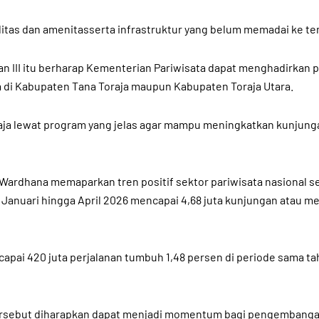
litas dan amenitasserta infrastruktur yang belum memadai ke tem
atan III itu berharap Kementerian Pariwisata dapat menghadirk
ta di Kabupaten Tana Toraja maupun Kabupaten Toraja Utara.
Toraja lewat program yang jelas agar mampu meningkatkan kunju
i Wardhana memaparkan tren positif sektor pariwisata nasional 
anuari hingga April 2026 mencapai 4,68 juta kunjungan atau me
ai 420 juta perjalanan tumbuh 1,48 persen di periode sama tahu
tersebut diharapkan dapat menjadi momentum bagi pengembangan 