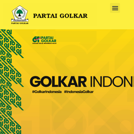
Skip
to
content